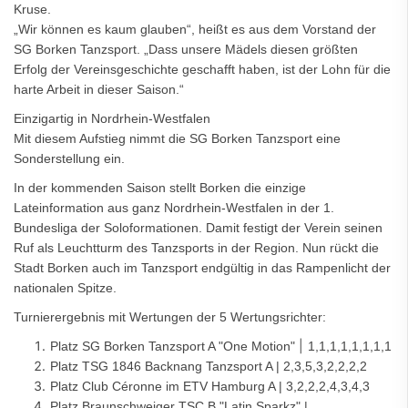
Kruse.
„Wir können es kaum glauben“, heißt es aus dem Vorstand der
SG Borken Tanzsport. „Dass unsere Mädels diesen größten
Erfolg der Vereinsgeschichte geschafft haben, ist der Lohn für die
harte Arbeit in dieser Saison.“
Einzigartig in Nordrhein-Westfalen
Mit diesem Aufstieg nimmt die SG Borken Tanzsport eine
Sonderstellung ein.
In der kommenden Saison stellt Borken die einzige
Lateinformation aus ganz Nordrhein-Westfalen in der 1.
Bundesliga der Soloformationen. Damit festigt der Verein seinen
Ruf als Leuchtturm des Tanzsports in der Region. Nun rückt die
Stadt Borken auch im Tanzsport endgültig in das Rampenlicht der
nationalen Spitze.
Turnierergebnis mit Wertungen der 5 Wertungsrichter:
|
Platz SG Borken Tanzsport A "One Motion"
1,1,1,1,1,1,1,1
Platz TSG 1846 Backnang Tanzsport A | 2,3,5,3,2,2,2,2
Platz Club Céronne im ETV Hamburg A | 3,2,2,2,4,3,4,3
Platz Braunschweiger TSC B "Latin Sparkz" |