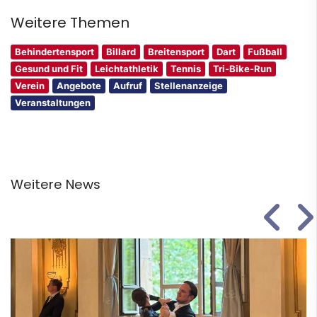
Weitere Themen
Behindertensport
Billard
Breitensport
Dart
Fußball
Gesund und Fit
Leichtathletik
Tennis
Tri-Bike-Run
Verein
Angebote
Aufruf
Stellenanzeige
Veranstaltungen
Weitere News