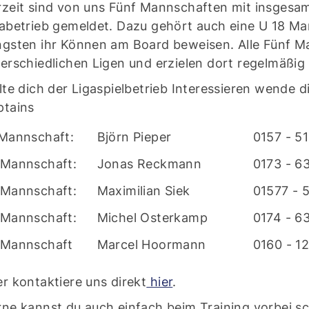
rzeit sind von uns Fünf Mannschaften mit insgesa
abetrieb gemeldet. Dazu gehört auch eine U 18 Ma
gsten ihr Können am Board beweisen. Alle Fünf Ma
erschiedlichen Ligen und erzielen dort regelmäßig
lte dich der Ligaspielbetrieb Interessieren wende 
ptains
 Mannschaft:
Björn Pieper
0157 - 5
 Mannschaft:
Jonas Reckmann
0173 - 6
Mitglieder-Service
K
 Mannschaft:
Maximilian Siek
01577 - 
Downloads
Ge
 Mannschaft:
Michel Osterkamp
0174 - 6
Alles zur Mitgliedschaft
SG
Fragen & Antworten
 Mannschaft
Marcel Hoormann
0160 - 12
Ad
46
r kontaktiere uns direkt
hier
.
ne kannst du auch einfach beim Training vorbei s