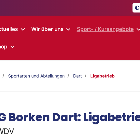
tuelles
Wir über uns
Sport- / Kursangebote
hop
Sportarten und Abteilungen
Dart
Ligabetrieb
G Borken Dart: Ligabetri
WDV