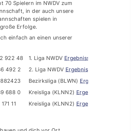
mt 70 Spielern im NWDV zum
nnschaft, in der auch unsere
nnschaften spielen in
 große Erfolge.
dich einfach an einen unserer
12 922 48
1. Liga NWDV
Ergebnisse Liga
36 492 2
2. Liga NWDV
Ergebnisse Liga
ontakt
5882423
Bezirksliga (BLWN)
Ergebnisse
schäftsstelle
39 688 0
Kreisliga (KLNN2)
Ergebnisse
 Borken
 171 11
Kreisliga (KLNN2)
Ergebnisse
resse: Feldmark 5
325 Borken
info@sg-borken.de
chauen und dich vor Ort