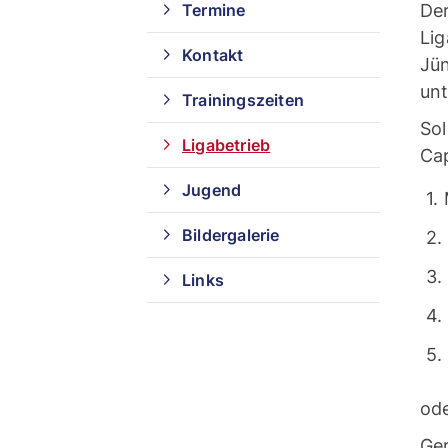
Termine
De
Lig
Kontakt
Jün
unt
Trainingszeiten
Sol
Ligabetrieb
Ca
Quicklinks
Jugend
1.
Bildergalerie
2.
Sportangebote finden
3.
Links
Unser Sportangebot
4.
Sportangebot A-Z
5.
ode
Ger