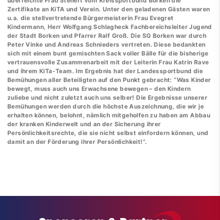
überreichte Frau Stenert vom Kreissportbund Borken die
Zertifikate an KiTA und Verein. Unter den geladenen Gästen waren
u.a. die stellvertretende Bürgermeisterin Frau Evegret
Kindermann, Herr Wolfgang Schlagheck Fachbereichsleiter Jugend
der Stadt Borken und Pfarrer Ralf Groß. Die SG Borken war durch
Peter Vinke und Andreas Schnieders vertreten. Diese bedankten
sich mit einem bunt gemischten Sack voller Bälle für die bisherige
vertrauensvolle Zusammenarbeit mit der Leiterin Frau Katrin Rave
und ihrem KiTa-Team. Im Ergebnis hat der Landessportbund die
Bemühungen aller Beteiligten auf den Punkt gebracht: “Was Kinder
bewegt, muss auch uns Erwachsene bewegen – den Kindern
zuliebe und nicht zuletzt auch uns selber! Die Ergebnisse unserer
Bemühungen werden durch die höchste Auszeichnung, die wir je
erhalten können, belohnt, nämlich mitgeholfen zu haben am Abbau
der kranken Kinderwelt und an der Sicherung ihrer
Persönlichkeitsrechte, die sie nicht selbst einfordern können, und
damit an der Förderung ihrer Persönlichkeit!“.