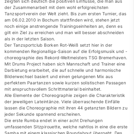
zeigten sich deutlich die positiven Einflüsse, die man aus
der Zusammenarbeit mit dem wohl erfolgreichsten
Tanzsportverein der Welt zieht. Bis zum ersten Turnier, das
am 06.02.2010 in Bochum stattfinden wird, stehen jetzt
noch einige anstrengende Trainingseinheiten an, denn es
gilt ein Ziel zu erreichen und man will besser abschneiden
als in der letzten Saison.
Der Tanzsportclub Borken Rot-Weiß setzt hier in der
kommenden Regionalliga-Saison auf die Erfolgsmusik und -
choreographie des Rekord-Weltmeisters TSG Bremerhaven.
Mit Drums Project haben sich Mannschaft und Trainer eine
Darbietung erarbeitet, die auf schnelle und harmonische
Bilderwechsel basiert und einen gelungenen Mix aus
perfektem Paartanzen sowie kurzen solistischen Passagen
mit anspruchsvollem Schrittmaterial beinhaltet.
Alle Elemente der Choreographie zeigen die Charakteristik
der jeweiligen Lateintänze. Viele überraschende Einfälle
lassen die Choreographie mit ihren 44 getanzten Bildern zu
jeder Sekunde spannend erscheinen.
Die erste Rumba endet in einer acht Drehungen
umfassenden Sitzpirouette, welche nahtlos in eine die erste
Samba mit einem klassischen Roundabout übergeht. Des