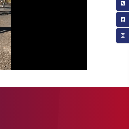
00
:
00
:
00
|
00
:
00
:
00