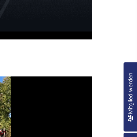
00
:
00
:
00
|
00
:
00
:
00
Mitglied werden