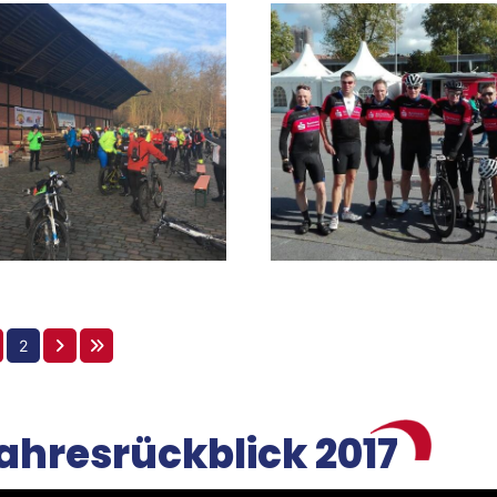
Mitglieder-Service
K
Downloads
Ge
Alles zur Mitgliedschaft
SG
Fragen & Antworten
Ad
46
2
ahresrückblick 2017