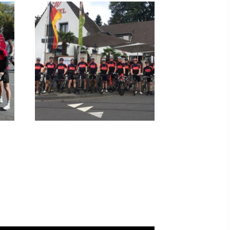
ontakt
schäftsstelle
 Borken
resse: Feldmark 5
325 Borken
info@sg-borken.de
In Kontakt treten