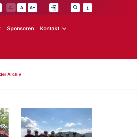
A-
A
A+
Sponsoren
Kontakt
lder Archiv