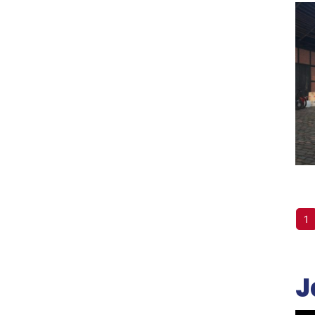
Sportangebote finden
Unser Sportangebot
Sportangebot A-Z
1
J