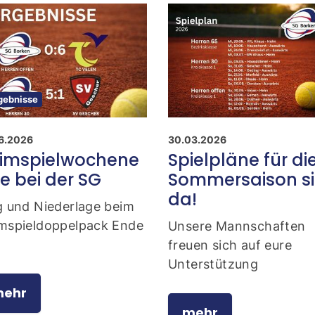
gebnisse
6.2026
30.03.2026
imspielwochene
Spielpläne für di
e bei der SG
Sommersaison s
da!
g und Niederlage beim
mspieldoppelpack Ende
Unsere Mannschaften
freuen sich auf eure
Unterstützung
ehr
mehr