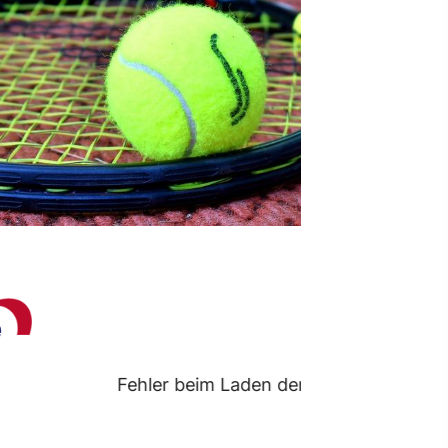
ontakt
schäftsstelle
 Borken
resse: Feldmark 5
325 Borken
info@sg-borken.de
In Kontakt treten
e
Fehler beim Laden der Termine.