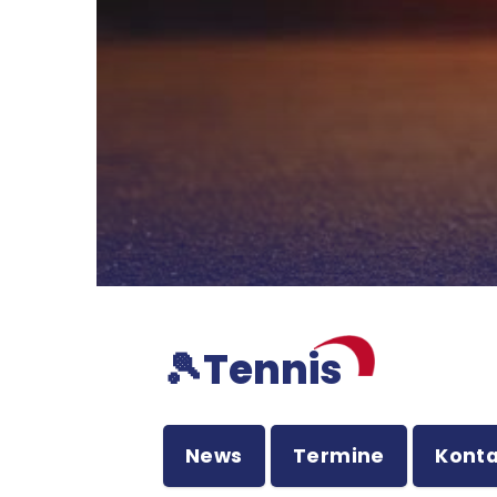
🎾Tennis
News
Termine
Konta
Quicklinks