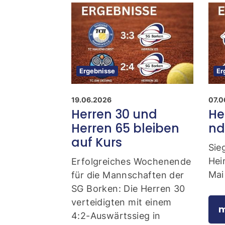
Ergebnisse
Er
19.06.2026
07.0
Herren 30 und
He
Herren 65 bleiben
nd
auf Kurs
Sie
Hei
Erfolgreiches Wochenende
Mai
für die Mannschaften der
SG Borken: Die Herren 30
verteidigten mit einem
m
4:2-Auswärtssieg in