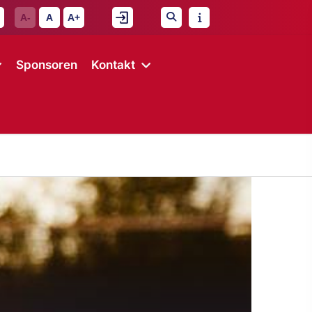
A-
A
A+
Sponsoren
Kontakt