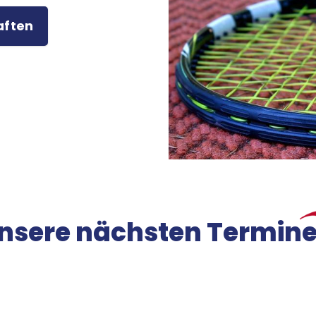
aften
Mitglieder-Service
K
Downloads
Ge
Alles zur Mitgliedschaft
SG
Fragen & Antworten
Ad
46
nsere nächsten Termin