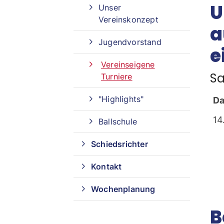
U
Unser
Vereinskonzept
a
Jugendvorstand
e
Vereinseigene
Sa
Turniere
"Highlights"
D
14
Ballschule
Schiedsrichter
Kontakt
Wochenplanung
B