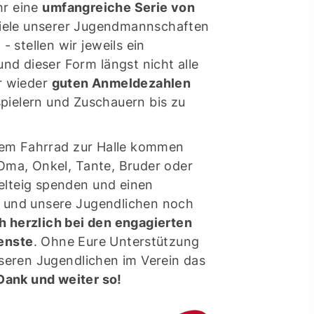
hr eine
umfangreiche Serie von
 viele unserer Jugendmannschaften
 stellen wir jeweils ein
nd dieser Form längst nicht alle
r wieder
guten Anmeldezahlen
spielern und Zuschauern bis zu
 dem Fahrrad zur Halle kommen
Oma, Onkel, Tante, Bruder oder
felteig spenden und einen
 und unsere Jugendlichen noch
 herzlich bei den engagierten
enste
. Ohne Eure Unterstützung
ontakt
seren Jugendlichen im Verein das
Dank und weiter so!
schäftsstelle
 Borken