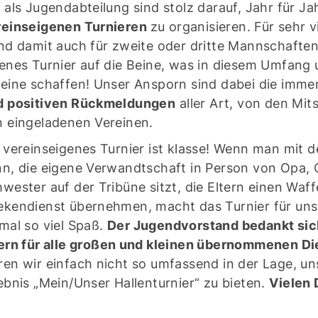
 als Jugendabteilung sind stolz darauf, Jahr für Ja
reinseigenen Turnieren
zu organisieren. Für sehr
nd damit auch für zweite oder dritte Mannschaften -
enes Turnier auf die Beine, was in diesem Umfang u
eine schaffen! Unser Ansporn sind dabei die imme
d positiven Rückmeldungen
aller Art, von den Mit
 eingeladenen Vereinen.
 vereinseigenes Turnier ist klasse! Wenn man mit
n, die eigene Verwandtschaft in Person von Opa, 
wester auf der Tribüne sitzt, die Eltern einen Waf
ekendienst übernehmen, macht das Turnier für uns
mal so viel Spaß.
Der Jugendvorstand bedankt sich
tern für alle großen und kleinen übernommenen Di
Mitglieder-Service
K
en wir einfach nicht so umfassend in der Lage, un
ebnis „Mein/Unser Hallenturnier“ zu bieten.
Vielen 
Downloads
Ge
Alles zur Mitgliedschaft
SG