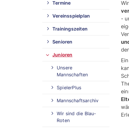
Termine
Wir
ve
Vereinsspielplan
- u
eig
Trainingszeiten
Ver
Senioren
un
den
Junioren
Ein
Unsere
kan
Mannschaften
Sch
Quicklinks
Th
SpielerPlus
ein
El
Mannschaftsarchiv
Sportangebote finden
wär
Wir sind die Blau-
Erl
Unser Sportangebot
Roten
Sportangebot A-Z