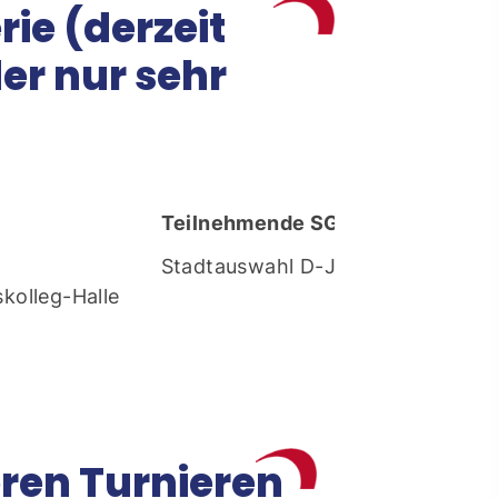
rie (derzeit
resse: Feldmark 5
325 Borken
er nur sehr
info@sg-borken.de
In Kontakt treten
Teilnehmende SG-Teams
Stadtauswahl D-Jugend
kolleg-Halle
ren Turnieren