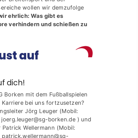
Bereiche wollen wir demzufolge
ir ehrlich: Was gibt es
ontakt
Tore verhindern und schießen zu
schäftsstelle
 Borken
Lust auf
resse: Feldmark 5
325 Borken
info@sg-borken.de
f dich!
In Kontakt treten
SG Borken mit dem Fußballspielen
Karriere bei uns fortzusetzen?
ngsleiter Jörg Leuger (Mobil:
 joerg.leuger@sg-borken.de ) und
r Patrick Wellermann (Mobil:
: patrick.wellermann@sg-