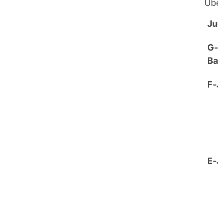
Üb
Ju
G-
Ba
F-
E-