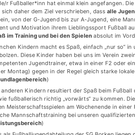
e/r Fußballer*inn hat einmal klein angefangen. Di
 sich daher dem Ziel verschrieben, dass
alle Juge
ein, von der G-Jugend bis zur A-Jugend, eine Manns
ent und Motivation ihrem Lieblingssport Fußball a
ß im Training und bei den Spielen
absolut im Vor
chen Kindern macht es Spaß, einfach „nur so“ in
bolzen. Diese Kinder haben bei uns im Verein zwei
petenten Jugendtrainer, etwa in einer F2 oder ein
er Montag) gegen in der Regel gleich starke lokal
undlagenbereich
)
 anderen Kindern resultiert der Spaß beim Fußball
ie fußballerisch richtig „vorwärts“ zu kommen. D
en Meisterschaftsspielen am Wochenende in einer F
he Mannschaftstraining bei unseren qualifizierte
istungsbereich
)
 als Fußballjugendabteilung der SG Borken liegen 