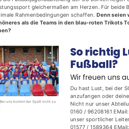
stungssport gleichermaßen am Herzen. Für beide 
timale Rahmenbedingungen schaffen.
Denn seien w
Mitglieder-Service
K
öneres als die Teams in den blau-roten Trikots 
Downloads
Ge
hen?
Alles zur Mitgliedschaft
SG
Fragen & Antworten
So richtig 
Ad
46
Fußball?
Wir freuen uns au
Du hast Lust, bei der 
anzufangen oder deine 
 uns kommt der Spaß nicht zu
Nicht nur unser Abteilu
!
0160 / 96208161 EMail:
unser sportlicher Leite
01577 / 1589364 EMail