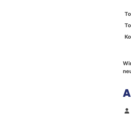
To
To
Ko
Wir
neu
A