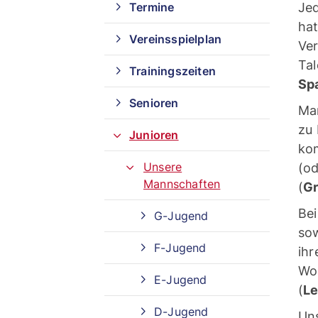
Termine
Jed
hat
Vereinsspielplan
Ver
Tal
Trainingszeiten
Spa
Senioren
Man
zu 
Junioren
kom
Unsere
(od
Mannschaften
(
Gr
Bei
G-Jugend
sow
F-Jugend
ihr
Woc
E-Jugend
(
Le
Quicklinks
D-Jugend
Uns