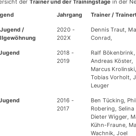
ersicht der
Trainer und der Trainingstage
in der N
gend
Jahrgang
Trainer / Traine
Jugend /
2020 -
Dennis Traut, M
llgewöhnung
202X
Conrad,
Jugend
2018 -
Ralf Bökenbrink,
2019
Andreas Köster,
Marcus Krolinski
Tobias Vorholt, 
Leuger
Jugend
2016 -
Ben Tücking, Phi
2017
Robering, Selina
Dieter Wigger, M
Kühn-Fraune, Ma
Wachnik, Joel