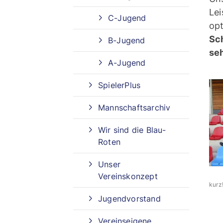
Lei
C-Jugend
op
Sportangebote finden
Sch
B-Jugend
Unser Sportangebot
se
A-Jugend
Sportangebot A-Z
SpielerPlus
Mannschaftsarchiv
Wir sind die Blau-
Roten
Unser
Vereinskonzept
Bei
kurz
Jugendvorstand
Vereinseigene