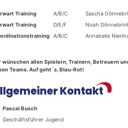
rwart Training
A/B/C
Sascha Dönnebr
rwart Training
D/E/F
Noah Dönnebrin
ordinationstraining
A/B/C
Annabelle Nienh
 wünschen allen Spielern, Trainern, Betreuern u
en Teams. Auf geht´s, Blau-Rot!
llgemeiner Kontakt
Pascal Busch
Geschäftsführer Jugend