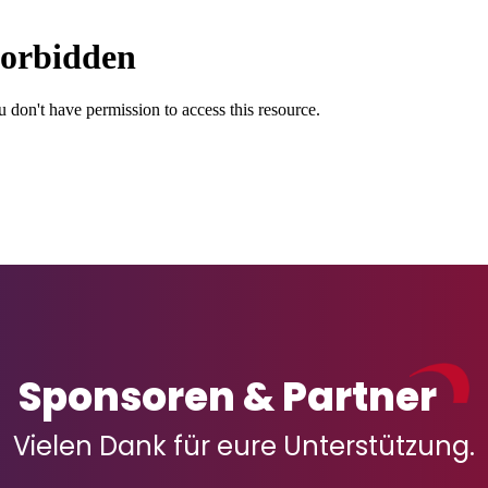
Mitglieder-Service
K
Downloads
Ge
Alles zur Mitgliedschaft
SG
Fragen & Antworten
Ad
46
Sponsoren & Partner
Vielen Dank für eure Unterstützung.