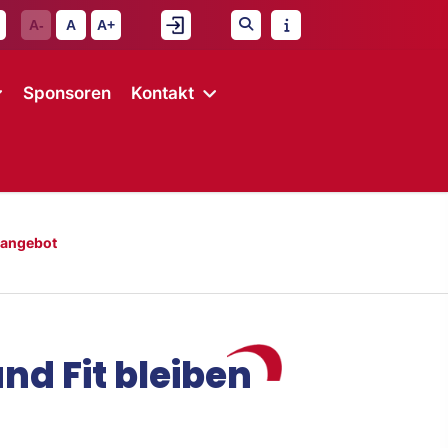
A-
A
A+
Sponsoren
Kontakt
angebot
d Fit bleiben