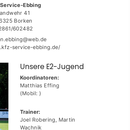
Service-Ebbing
andwehr 41
ontakt
6325 Borken
schäftsstelle
2861/602482
 Borken
en.ebbing@web.de
resse: Feldmark 5
.kfz-service-ebbing.de/
325 Borken
info@sg-borken.de
Unsere E2-Jugend
Koordinatoren:
In Kontakt treten
Matthias Effing
(Mobil: )
Trainer:
Joel Robering, Martin
Wachnik