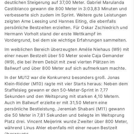
deutlichen Steigerung auf 37,00 Meter. Gabriel Marulanda
Castiblanco gewann die 800 Meter in 3:03,83 Minuten und
verbesserte sich zudem im Sprint. Weitere gute Leistungen
zeigten Arne Leesing und Hannes Eiting, die ebenfalls
persönliche Bestzeiten erzielten. Für Oskar Zschiedrich und
Hermann Vorholt stand der erste Wettkampf im
Vordergrund, bei dem sie wichtige Erfahrungen sammelten.
Im weiblichen Bereich überzeugten Amélie Niehaus (W9) mit
einer neuen Bestzeit über 50 Meter sowie Caja Gemander
(W9), die bei ihrem Debüt mit zwei vierten Plätzen im
Ballwurf und über 800 Meter auf sich aufmerksam machte.
In der MU12 war die Konkurrenz besonders groß. Jonas
Klein-Ridder (M10) ragte mit vier Starts heraus: Neben dem
Staffelsieg gewann er den 50-Meter-Sprint in 7,77
Sekunden und den Weitsprung mit starken 4,10 Metern.
Auch im Ballwurf erzielte er mit 31,50 Metern eine
persönliche Bestleistung. Jeremiah Shabani (M11) gewann
die 50 Meter in 7,81 Sekunden und belegte im Weitsprung
Platz drei. Vincent Meijerink wurde Zweiter über 800 Meter,
während Linus Ahler ebenfalls mit einer neuen Bestzeit
überzeugte.