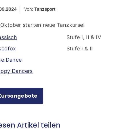
09.2024
Von:
Tanzsport
Oktober starten neue Tanzkurse!
assisch
Stufe I, II & IV
scofox
Stufe I & II
ne Dance
ppy Dancers
Kursangebote
esen Artikel teilen