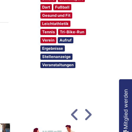
Dart
Fußball
Gesund und Fit
Leichtathletik
Tennis
Tri-Bike-Run
Verein
Aufruf
Ergebnisse
Stellenanzeige
Veranstaltungen
Mitglied werden