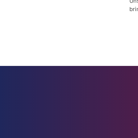
Un
br