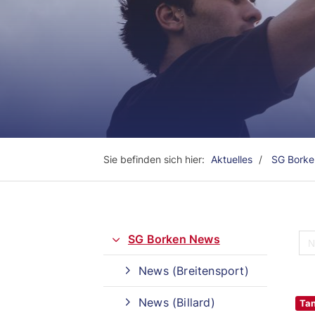
Sie befinden sich hier:
Aktuelles
SG Bork
SG Borken News
News (Breitensport)
Quicklinks
News (Billard)
Tan