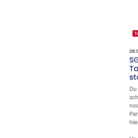
T
26.
S
Ta
st
Du
sch
noc
Par
hie