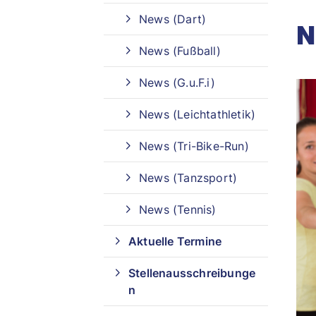
News (Dart)
N
Sportangebote finden
News (Fußball)
Unser Sportangebot
News (G.u.F.i)
Sportangebot A-Z
News (Leichtathletik)
News (Tri-Bike-Run)
News (Tanzsport)
News (Tennis)
Aktuelle Termine
Stellenausschreibunge
n