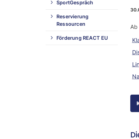
SportGespräch
30.
Reservierung
Ressourcen
Ab 
Förderung REACT EU
Kl
Di
Li
Na
Di