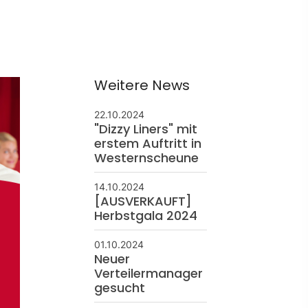
ontakt
schäftsstelle
Weitere News
 Borken
resse: Feldmark 5
22.10.2024
"Dizzy Liners" mit
325 Borken
erstem Auftritt in
info@sg-borken.de
Westernscheune
14.10.2024
In Kontakt treten
[AUSVERKAUFT]
Herbstgala 2024
01.10.2024
Neuer
Verteilermanager
gesucht