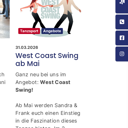
Tanzsport
Angebote
Tanzsport
Ang
31.03.2026
12.03.2026
West Coast Swing
Neue Kurse
ab Mai
Ab April könnt
wieder ins Ta
ch
Ganz neu bei uns im
Bei unseren n
uni
Angebot:
West Coast
Kursangeboten
ien.
Swing!
was dabei!
Ab Mai werden Sandra &
Frank euch einen Einstieg
in die Faszination dieses