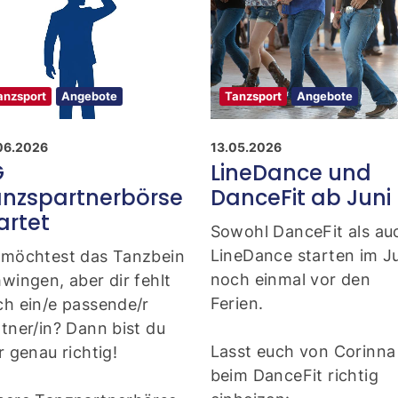
anzsport
Angebote
Tanzsport
Angebote
06.2026
13.05.2026
G
LineDance und
nzspartnerbörse
DanceFit ab Juni
artet
Sowohl DanceFit als au
LineDance starten im J
 möchtest das Tanzbein
noch einmal vor den Fer
wingen, aber dir fehlt
h ein/e passende/r
Lasst euch von Corinna
tner/in? Dann bist du
beim DanceFit richtig
r genau richtig!
einheizen: