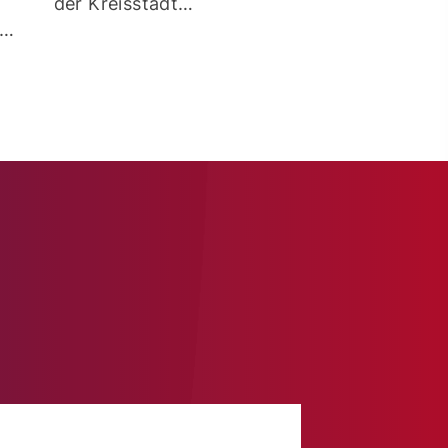
der Kreisstadt…
t…