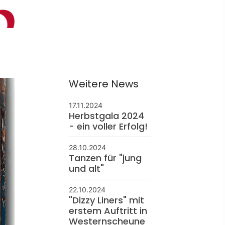
ontakt
schäftsstelle
 Borken
Weitere News
resse: Feldmark 5
325 Borken
17.11.2024
info@sg-borken.de
Herbstgala 2024
- ein voller Erfolg!
In Kontakt treten
28.10.2024
Tanzen für "jung
und alt"
22.10.2024
"Dizzy Liners" mit
erstem Auftritt in
Westernscheune