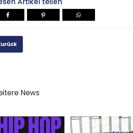
esen Artikel teilen
Zurück
itere News