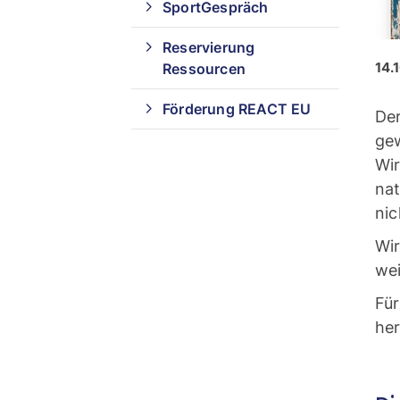
SportGespräch
Reservierung
14.
Ressourcen
Förderung REACT EU
Der
gew
Wir
nat
nic
Wir
wei
Für
he