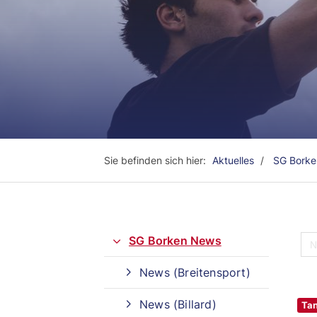
Sie befinden sich hier:
Aktuelles
SG Bork
SG Borken News
News (Breitensport)
Quicklinks
News (Billard)
Tan