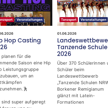
anzsport
Veranstaltungen
Tanzsport
Veranstaltungen
06.2026
01.06.2026
p Hop Casting
Landeswettbewe
026
Tanzende Schul
2026
 planen für die
mmende Saison eine Hip
Über 370 Schülerinnen
p Leistungsgruppe
Schüler beim
fzubauen, um an
Landeswettbewerb
ttkämpfen
„Tanzende Schulen NRW
ilzunehmen.🕺
Borkener Remigianum
glänzt mit Latein-
 sind super aufgeregt
Formationen