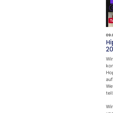
T
09.
Hi
2
Wir
ko
Ho
au
We
te
Wir