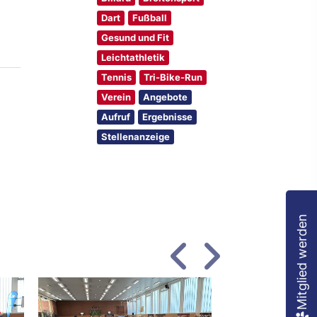
Dart
Fußball
Gesund und Fit
Leichtathletik
Tennis
Tri-Bike-Run
Verein
Angebote
Aufruf
Ergebnisse
Stellenanzeige
Mitglied werden