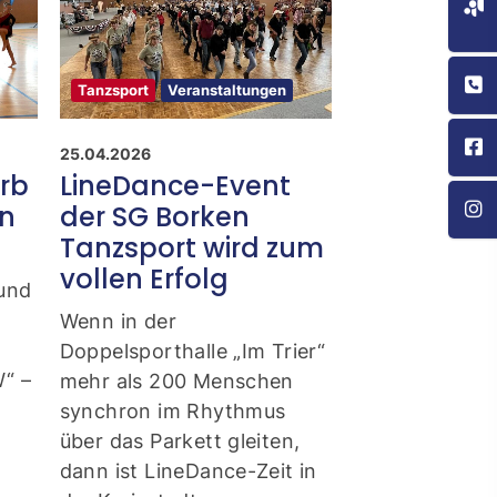
Tanzsport
Veranstaltungen
Tanzsport
Vera
25.04.2026
19.01.2026
rb
LineDance-Event
Offenes Tr
en
der SG Borken
der Solo-
Tanzsport wird zum
Um allen Inter
vollen Erfolg
Möglichkeit z
 und
Einblick in da
Wenn in der
unserer Solo-
Doppelsporthalle „Im Trier“
bekommen, ve
“ –
mehr als 200 Menschen
wir am 25.01.
synchron im Rhythmus
über das Parkett gleiten,
dann ist LineDance-Zeit in