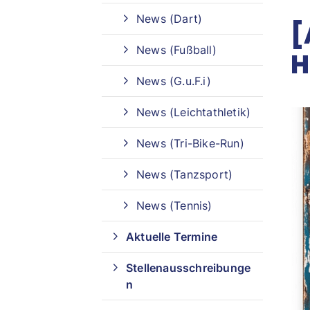
News (Dart)
[
Sportangebote finden
News (Fußball)
H
Unser Sportangebot
News (G.u.F.i)
Sportangebot A-Z
News (Leichtathletik)
News (Tri-Bike-Run)
News (Tanzsport)
News (Tennis)
Aktuelle Termine
Stellenausschreibunge
n