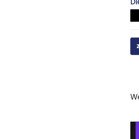
Di
We