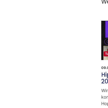
We
T
09.
Hi
2
Wir
ko
Ho