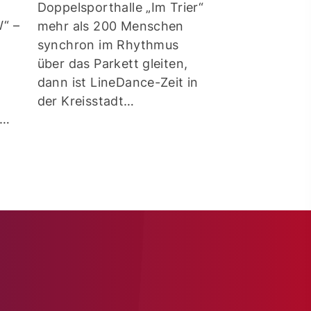
unserer Solo-
Doppelsporthalle „Im Trier“
bekommen, ve
“ –
mehr als 200 Menschen
wir am 25.01.
synchron im Rhythmus
über das Parkett gleiten,
dann ist LineDance-Zeit in
der Kreisstadt…
t…