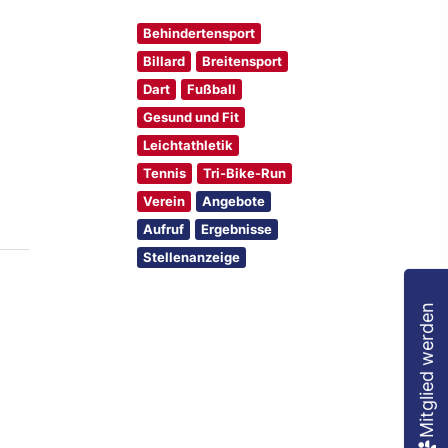
Behindertensport
Billard
Breitensport
Dart
Fußball
Gesund und Fit
Leichtathletik
Tennis
Tri-Bike-Run
Verein
Angebote
Aufruf
Ergebnisse
Stellenanzeige
Mitglied werden