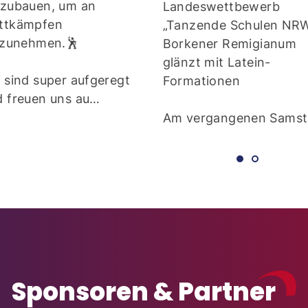
fzubauen, um an
Landeswettbewerb
ttkämpfen
„Tanzende Schulen NRW
ilzunehmen.🕺
Borkener Remigianum
glänzt mit Latein-
 sind super aufgeregt
Formationen
d freuen uns au…
Am vergangenen Sams
Sponsoren & Partner