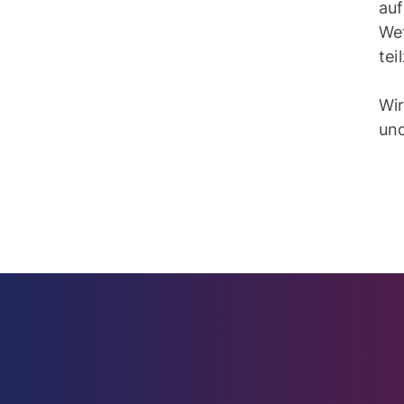
au
We
te
Wir
un