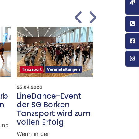
Tanzsport
Veranstaltungen
Tanzsport
Vera
25.04.2026
19.01.2026
rb
LineDance-Event
Offenes Tr
en
der SG Borken
der Solo-
Tanzsport wird zum
Um allen Inter
vollen Erfolg
Möglichkeit z
 und
Einblick in da
Wenn in der