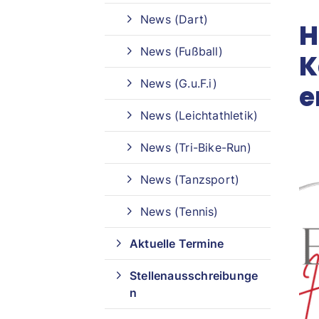
News (Dart)
H
Sportangebote finden
News (Fußball)
K
Unser Sportangebot
News (G.u.F.i)
e
Sportangebot A-Z
News (Leichtathletik)
News (Tri-Bike-Run)
News (Tanzsport)
News (Tennis)
Aktuelle Termine
Stellenausschreibunge
n