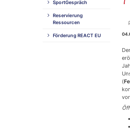
SportGespräch
Reservierung
Ressourcen
04.
Förderung REACT EU
Der
erö
Jah
Uns
(
Fe
kom
vor
Öf