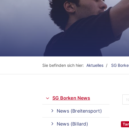
Sie befinden sich hier:
Aktuelles
SG Bork
SG Borken News
News (Breitensport)
Quicklinks
News (Billard)
Tan