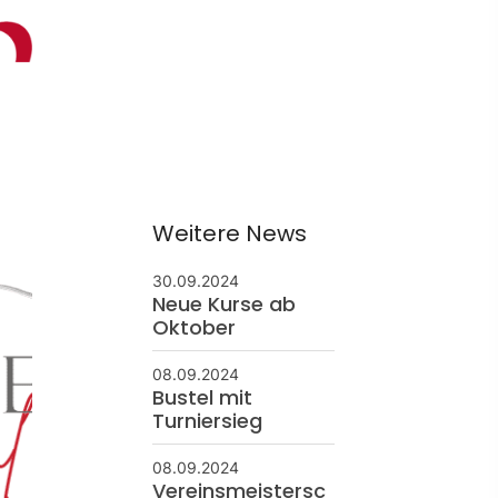
ontakt
schäftsstelle
 Borken
resse: Feldmark 5
325 Borken
Weitere News
info@sg-borken.de
30.09.2024
Neue Kurse ab
In Kontakt treten
Oktober
08.09.2024
Bustel mit
Turniersieg
08.09.2024
Vereinsmeistersc