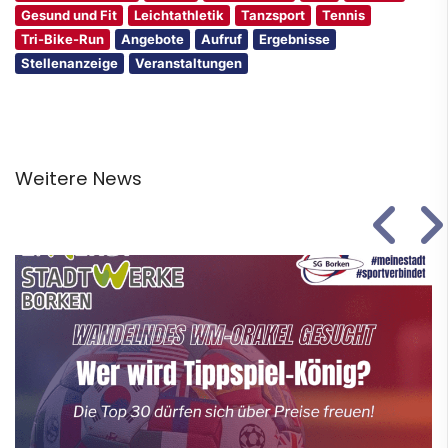
Gesund und Fit
Leichtathletik
Tanzsport
Tennis
Tri-Bike-Run
Angebote
Aufruf
Ergebnisse
Stellenanzeige
Veranstaltungen
Weitere News