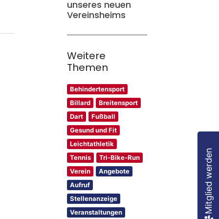
unseres neuen
Vereinsheims
Weitere
Themen
Behindertensport
Billard
Breitensport
Dart
Fußball
Gesund und Fit
Leichtathletik
Mitglied werden
Tennis
Tri-Bike-Run
Verein
Angebote
Aufruf
Stellenanzeige
Veranstaltungen