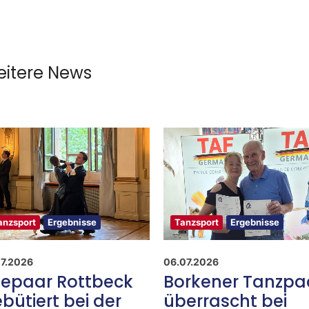
itere News
anzsport
Ergebnisse
Tanzsport
Ergebnisse
07.2026
06.07.2026
epaar Rottbeck
Borkener Tanzpa
bütiert bei der
überrascht bei