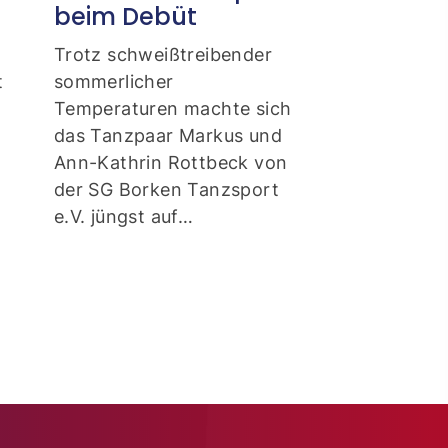
beim Debüt
Bundeslig
Soloforma
Trotz schweißtreibender
t
sommerlicher
Die Tänzerinn
Temperaturen machte sich
Borken Tanzsp
das Tanzpaar Markus und
Sportgeschich
ener
Ann-Kathrin Rottbeck von
geschrieben: 
der SG Borken Tanzsport
entscheidende
e.V. jüngst auf…
Aufstiegsturnie
Bundesliga der
Soloformatio