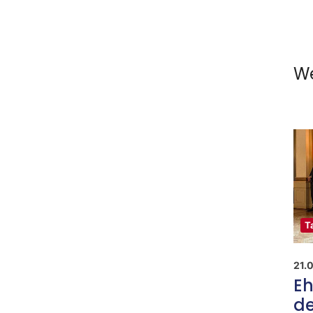
We
T
21.
Eh
de