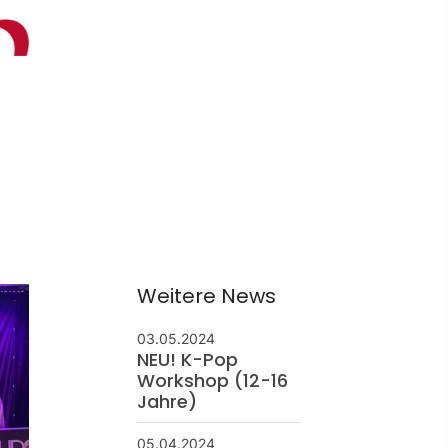
ontakt
schäftsstelle
 Borken
resse: Feldmark 5
325 Borken
info@sg-borken.de
In Kontakt treten
Weitere News
03.05.2024
NEU! K-Pop
Workshop (12-16
Jahre)
05.04.2024