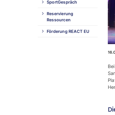
SportGespräch
Reservierung
Ressourcen
Förderung REACT EU
16.
Be
Sam
Pl
Her
Di