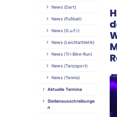
News (Dart)
H
Sportangebote finden
News (Fußball)
d
Unser Sportangebot
News (G.u.F.i)
W
Sportangebot A-Z
News (Leichtathletik)
M
News (Tri-Bike-Run)
R
News (Tanzsport)
News (Tennis)
Aktuelle Termine
Stellenausschreibunge
n