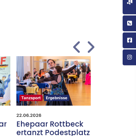
Tanzsport
Ergebnisse
Tanzsport
Erge
22.06.2026
02.05.2026
ar
Ehepaar Rottbeck
SG Borken
ertanzt Podestplatz
sich in die 