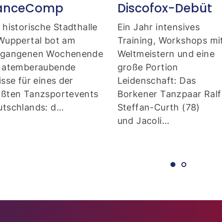
anceComp
Discofox-Debüt
 historische Stadthalle
Ein Jahr intensives
 Wuppertal bot am
Training, Workshops mi
rgangenen Wochenende
Weltmeistern und eine
e atemberaubende
große Portion
isse für eines der
Leidenschaft: Das Bork
ößten Tanzsportevents
Tanzpaar Ralf Steffan-
utschlands: d…
Curth (78) und Jacoli…