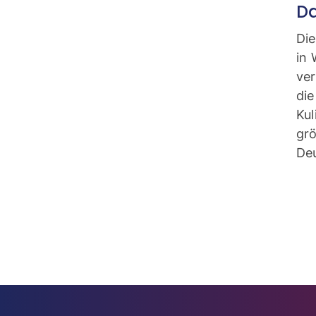
D
Die
in
ve
di
Kul
gr
De