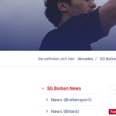
Sie befinden sich hier:
Aktuelles
SG Bork
SG Borken News
News (Breitensport)
Quicklinks
News (Billard)
Tan