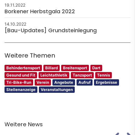
19.11.2022
Borkener Herbstgala 2022
14.10.2022
[Bau-Updates] Grundsteinlegung
Weitere Themen
Behindertensport
Billard
Breitensport
Dart
Gesund und Fit
Leichtathletik
Tanzsport
Tennis
Tri-Bike-Run
Verein
Angebote
Aufruf
Ergebnisse
Stellenanzeige
Veranstaltungen
Weitere News