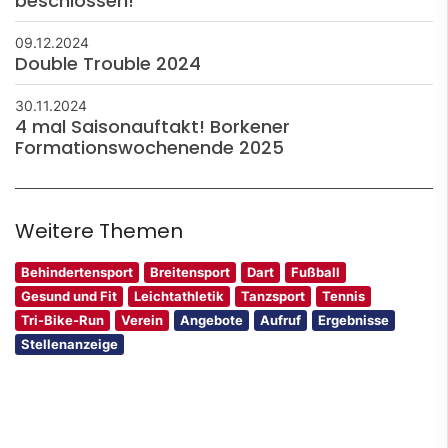
beschlossen!
09.12.2024
Double Trouble 2024
30.11.2024
4 mal Saisonauftakt! Borkener
Formationswochenende 2025
Weitere Themen
Behindertensport
Breitensport
Dart
Fußball
Gesund und Fit
Leichtathletik
Tanzsport
Tennis
Tri-Bike-Run
Verein
Angebote
Aufruf
Ergebnisse
Stellenanzeige