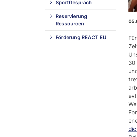
SportGespräch
Reservierung
05.
Ressourcen
Förderung REACT EU
Fü
Zei
Uns
30
un
tre
arb
evt
Wen
For
ene
dic