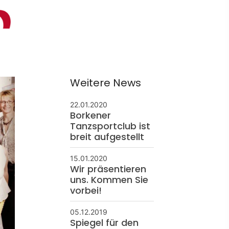
ontakt
schäftsstelle
 Borken
Weitere News
resse: Feldmark 5
325 Borken
22.01.2020
info@sg-borken.de
Borkener
Tanzsportclub ist
breit aufgestellt
In Kontakt treten
15.01.2020
Wir präsentieren
uns. Kommen Sie
vorbei!
05.12.2019
Spiegel für den