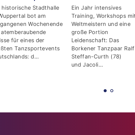
 historische Stadthalle
Ein Jahr intensives
 Wuppertal bot am
Training, Workshops mi
rgangenen Wochenende
Weltmeistern und eine
e atemberaubende
große Portion
isse für eines der
Leidenschaft: Das Bork
ößten Tanzsportevents
Tanzpaar Ralf Steffan-
utschlands: d…
Curth (78) und Jacoli…