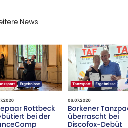
itere News
anzsport
Ergebnisse
Tanzsport
Ergebnisse
07.2026
06.07.2026
epaar Rottbeck
Borkener Tanzpa
bütiert bei der
überrascht bei
anceComp
Discofox-Debüt