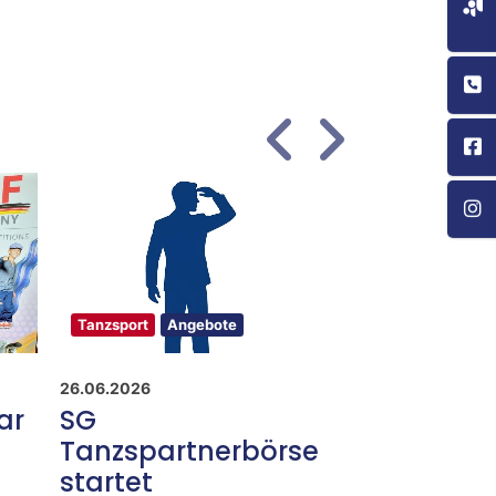
Tanzsport
Angebote
Tanzsport
Erge
26.06.2026
22.06.2026
ar
SG
Ehepaar R
Tanzspartnerbörse
ertanzt P
startet
beim Deb