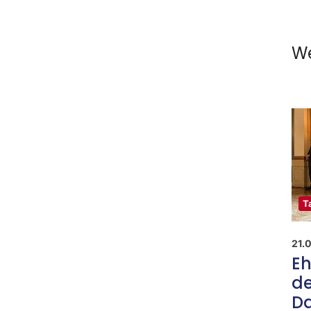
We
T
21.
Eh
de
D