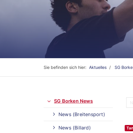
Sie befinden sich hier:
Aktuelles
SG Bork
SG Borken News
News (Breitensport)
Quicklinks
News (Billard)
Tan