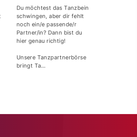
Du möchtest das Tanzbein
Trotz schweiß
t
schwingen, aber dir fehlt
sommerlicher
noch ein/e passende/r
Temperaturen
Partner/in? Dann bist du
das Tanzpaar
ener
hier genau richtig!
Ann-Kathrin 
der SG Borke
Unsere Tanzpartnerbörse
e.V. jüngst au
bringt Ta…