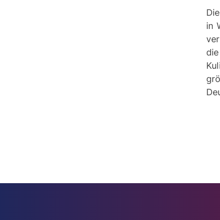
Die
in
ve
di
Kul
gr
De