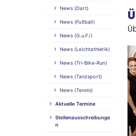
News (Dart)
Ü
Sportangebote finden
News (Fußball)
Üb
Unser Sportangebot
News (G.u.F.i)
Sportangebot A-Z
News (Leichtathletik)
News (Tri-Bike-Run)
News (Tanzsport)
News (Tennis)
Aktuelle Termine
Stellenausschreibunge
n