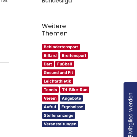
Bundesliga
Tat
Weitere
Themen
Behindertensport
Billard
Breitensport
Dart
Fußball
Gesund und Fit
Leichtathletik
Tennis
Tri-Bike-Run
Mitglied werden
Verein
Angebote
Aufruf
Ergebnisse
Stellenanzeige
Veranstaltungen