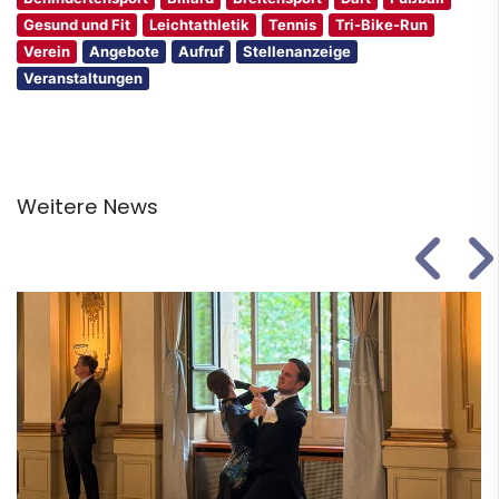
Gesund und Fit
Leichtathletik
Tennis
Tri-Bike-Run
Verein
Angebote
Aufruf
Stellenanzeige
Veranstaltungen
Weitere News