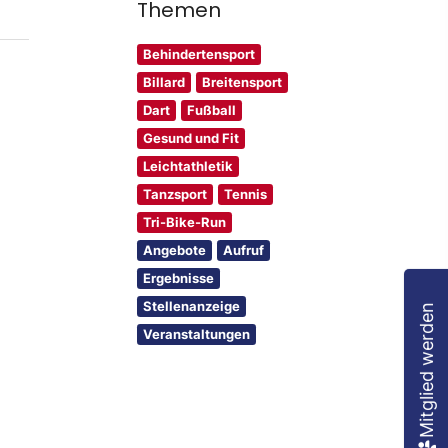
Themen
Behindertensport
Billard
Breitensport
Dart
Fußball
Gesund und Fit
Leichtathletik
Tanzsport
Tennis
Tri-Bike-Run
Angebote
Aufruf
Ergebnisse
Stellenanzeige
Mitglied werden
Veranstaltungen