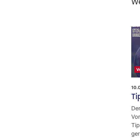
We
V
10.
Ti
De
Vor
Tip
ger