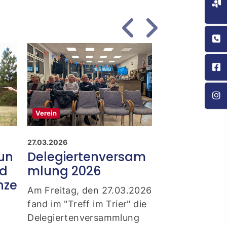
Verein
Verein
Aufruf
27.03.2026
23.02.2026
gun
Delegiertenversam
Aktion „S
nd
mlung 2026
Borken“
nze
Am Freitag, den 27.03.2026
Am
Samstag, 
fand im "Treff im Trier" die
findet wieder 
Delegiertenversammlung
"Sauberes Bor