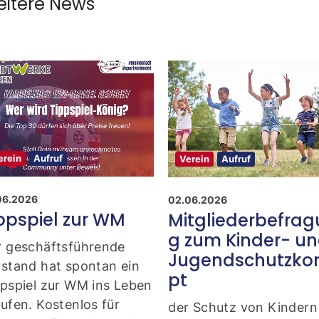
itere News
erein
Aufruf
Verein
Aufruf
06.2026
02.06.2026
ppspiel zur WM
Mitgliederbefra
g zum Kinder- u
r geschäftsführende
Jugendschutzko
stand hat spontan ein
pt
pspiel zur WM ins Leben
ufen. Kostenlos für
der Schutz von Kindern