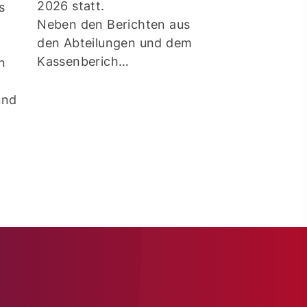
2026 statt.
Borken statt.
s
Neben den Berichten aus
den Abteilungen und dem
Gemeinsam so
Kassenberich…
dafür, dass un
in
und unsere S
und