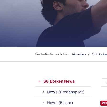
Sie befinden sich hier:
Aktuelles
SG Bork
SG Borken News
News (Breitensport)
Quicklinks
News (Billard)
Ver