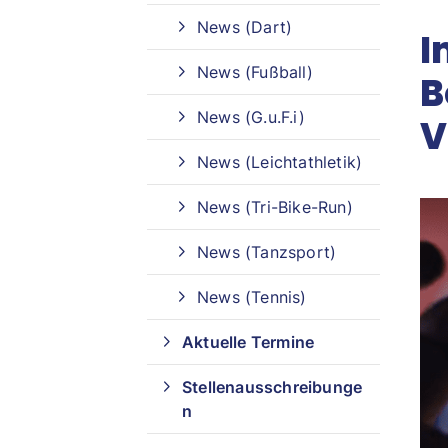
News (Dart)
I
Sportangebote finden
News (Fußball)
B
Unser Sportangebot
News (G.u.F.i)
V
Sportangebot A-Z
News (Leichtathletik)
News (Tri-Bike-Run)
News (Tanzsport)
News (Tennis)
Aktuelle Termine
Stellenausschreibunge
n