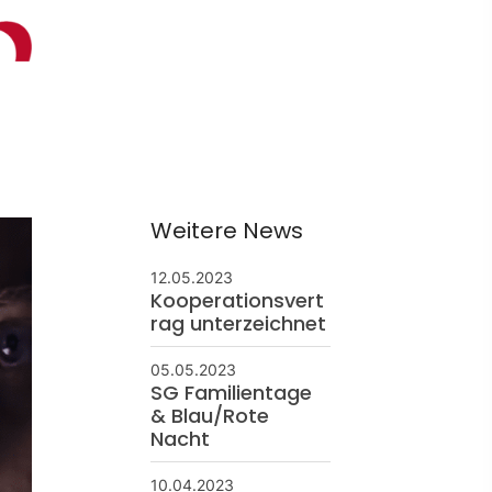
ontakt
schäftsstelle
 Borken
resse: Feldmark 5
325 Borken
Weitere News
info@sg-borken.de
12.05.2023
Kooperationsvert
In Kontakt treten
rag unterzeichnet
05.05.2023
SG Familientage
& Blau/Rote
Nacht
10.04.2023