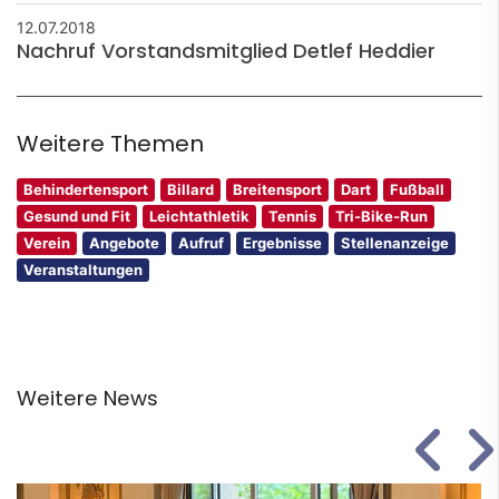
12.07.2018
Nachruf Vorstandsmitglied Detlef Heddier
Weitere Themen
Behindertensport
Billard
Breitensport
Dart
Fußball
Gesund und Fit
Leichtathletik
Tennis
Tri-Bike-Run
Verein
Angebote
Aufruf
Ergebnisse
Stellenanzeige
Veranstaltungen
Weitere News