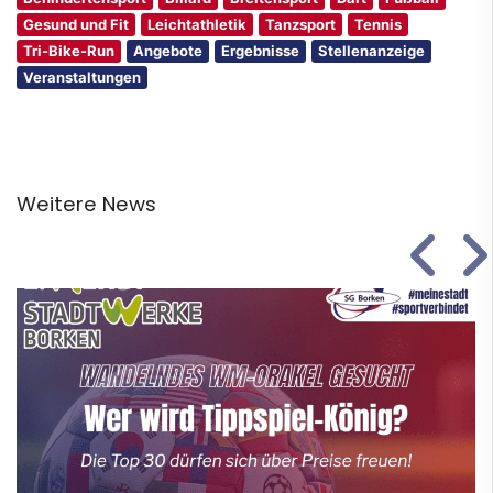
Gesund und Fit
Leichtathletik
Tanzsport
Tennis
Tri-Bike-Run
Angebote
Ergebnisse
Stellenanzeige
Veranstaltungen
Weitere News