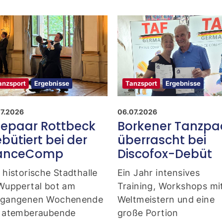
anzsport
Ergebnisse
Tanzsport
Ergebnisse
07.2026
06.07.2026
epaar Rottbeck
Borkener Tanzpa
bütiert bei der
überrascht bei
anceComp
Discofox-Debüt
 historische Stadthalle
Ein Jahr intensives
 Wuppertal bot am
Training, Workshops mi
rgangenen Wochenende
Weltmeistern und eine
e atemberaubende
große Portion