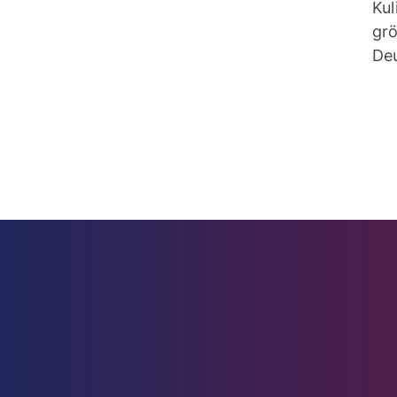
Kul
gr
De