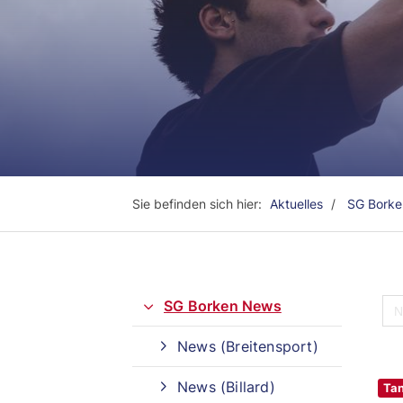
Sie befinden sich hier:
Aktuelles
SG Bork
SG Borken News
News (Breitensport)
Quicklinks
News (Billard)
Tan