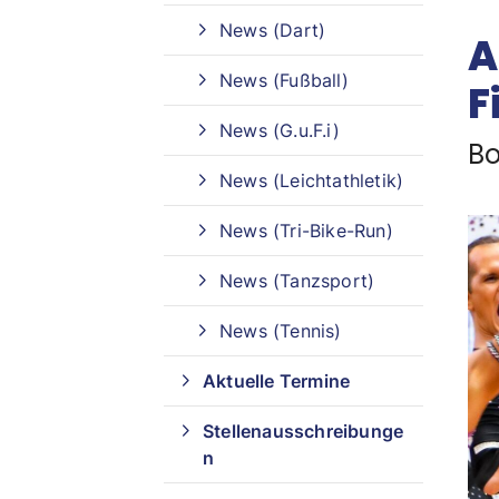
News (Dart)
A
Sportangebote finden
News (Fußball)
F
Unser Sportangebot
News (G.u.F.i)
Sportangebot A-Z
Bo
News (Leichtathletik)
News (Tri-Bike-Run)
News (Tanzsport)
News (Tennis)
Aktuelle Termine
Stellenausschreibunge
n