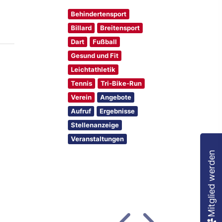
Behindertensport
Billard
Breitensport
Dart
Fußball
Gesund und Fit
Leichtathletik
Tennis
Tri-Bike-Run
Verein
Angebote
Aufruf
Ergebnisse
Stellenanzeige
Veranstaltungen
Mitglied werden