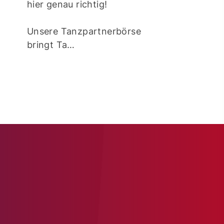
ener
hier genau richtig!
Ann-Kathrin 
der SG Borke
Unsere Tanzpartnerbörse
e.V. jüngst au
bringt Ta…