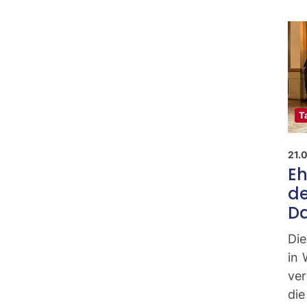
T
21.
Eh
de
D
Die
in
ve
di