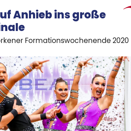
uf Anhieb ins große
Mitglieder-Service
K
inale
Downloads
Ge
Alles zur Mitgliedschaft
rkener Formationswochenende 2020
SG
Fragen & Antworten
Ad
46