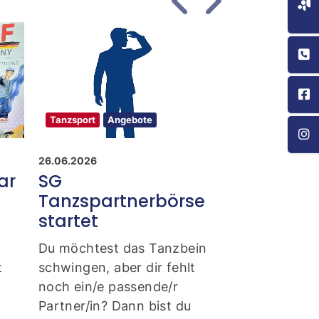
Tanzsport
Angebote
Tanzsport
Erge
26.06.2026
22.06.2026
ar
SG
Ehepaar R
Tanzspartnerbörse
ertanzt P
startet
beim Deb
Du möchtest das Tanzbein
Trotz schweiß
t
schwingen, aber dir fehlt
sommerlicher
noch ein/e passende/r
Temperaturen
Partner/in? Dann bist du
das Tanzpaar