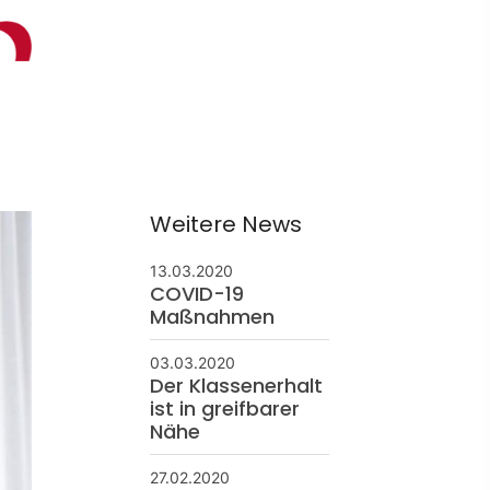
ontakt
schäftsstelle
 Borken
resse: Feldmark 5
325 Borken
Weitere News
info@sg-borken.de
13.03.2020
COVID-19
Maßnahmen
In Kontakt treten
03.03.2020
Der Klassenerhalt
ist in greifbarer
Nähe
27.02.2020