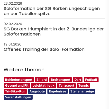
23.02.2026
Soloformation der SG Borken ungeschlagen
an der Tabellenspitze
02.02.2026
SG Borken triumphiert in der 2. Bundesliga der
Soloformationen
19.01.2026
Offenes Training der Solo-Formation
Weitere Themen
Behindertensport
Billard
Breitensport
Dart
Fußball
Gesund und Fit
Leichtathletik
Tanzsport
Tennis
Tri-Bike-Run
Angebote
Ergebnisse
Stellenanzeige
Veranstaltungen