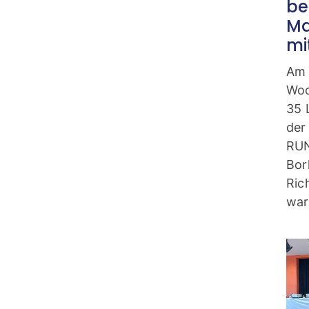
be
Ma
mi
Am 
Woc
35 
der
RUN
Bor
Ric
war