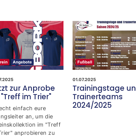
Mitglieder-Service
K
Downloads
Ge
Alles zur Mitgliedschaft
SG
Fragen & Antworten
Ad
46
rein
Angebote
Fußball
7.2025
01.07.2025
tzt zur Anprobe
Trainingstage u
"Treff im Trier"
Trainerteams
2024/2025
echt einfach eure
ngsleiter an, um die
einskollektion im "Treff
Trier" anprobieren zu