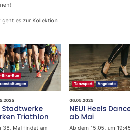
nen!
r geht es zur Kollektion
i-Bike-Run
ranstaltungen
Tanzsport
Angebote
5.2025
06.05.2025
. Stadtwerke
NEU! Heels Danc
rken Triathlon
ab Mai
 38. Mal findet am
Ab dem 15.05. um 19:4