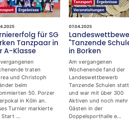
Tanzsport
Ergebnisse
nzsport
Ergebnisse
Veranstaltungen
4.2025
07.04.2025
rniererfolg für SG
Landeswettbewe
rken Tanzpaar in
"Tanzende Schul
r A-Klasse
in Borken
vergangenen
Am vergangenen
henende traten
Wochenende fand der
rea und Christoph
Landeswettbewerb
änder beim
Tanzende Schulen stat
ommierten 50. Porzer
und war mit über 300
erpokal in Köln an.
Aktiven und noch mehr
ses Turnier markierte
Gästen in der
 Start …
Doppelsporthalle e…