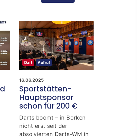
ontakt
schäftsstelle
 Borken
resse: Feldmark 5
325 Borken
Dart
Aufruf
info@sg-borken.de
16.06.2025
nd
Sportstätten-
In Kontakt treten
Hauptsponsor
schon für 200 €
Darts boomt – in Borken
nicht erst seit der
absolvierten Darts-WM in