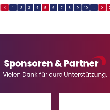
1
2
3
4
5
6
7
8
9
10
…
Sponsoren & Partner
Vielen Dank für eure Unterstützung.