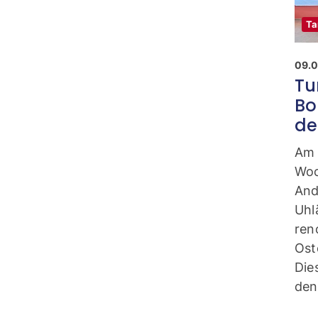
Ta
09.0
Tu
Bo
de
Am 
Woc
And
Uhl
ren
Ost
Die
den