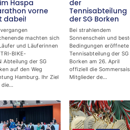
im Haspa
der
rathon vorne
Tennisabteilung
t dabei!
der SG Borken
vergangen
Bei strahlendem
henende machten sich
Sonnenschein und bes
Läufer und Läuferinnen
Bedingungen eröffnete 
 TRI-BIKE-
Tennisabteilung der SG
 Abteilung der SG
Borken am 26. April
ken auf den Weg
offiziell die Sommersai
htung Hamburg. Ihr Ziel
Mitglieder de…
 die…