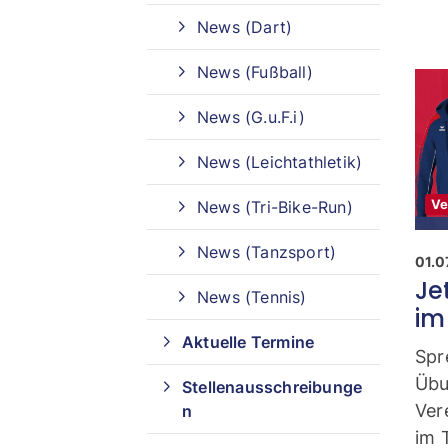
News (Dart)
Sportangebote finden
News (Fußball)
Unser Sportangebot
News (G.u.F.i)
Sportangebot A-Z
News (Leichtathletik)
Ve
News (Tri-Bike-Run)
News (Tanzsport)
01.0
Je
News (Tennis)
im 
Aktuelle Termine
Spr
Übu
Stellenausschreibunge
Ver
n
im 