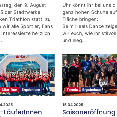
stag, den 9. August
Uhr könnt ihr bei uns d
5 der Stadtwerke
ganz hohen Schuhe auf
ken Triathlon statt, zu
Fläche bringen:
 wir alle Sportler, Fans
Beim Heels Dance zeig
 Interessierte herzlich
wir euch, wie ihr stilvoll
…
und eleg…
i-Bike-Run
Ergebnisse
Tennis
Ergebnisse
4.2025
15.04.2025
-LäuferInnen
Saisoneröffnung