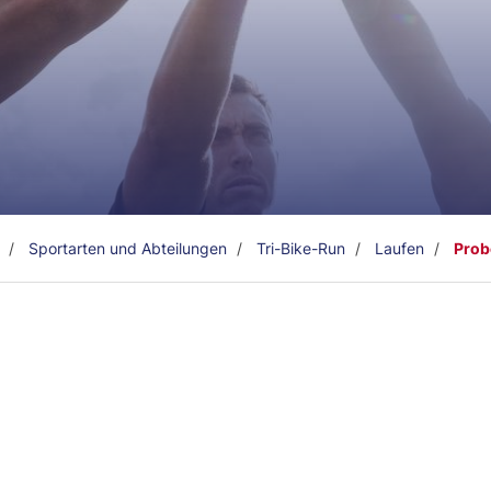
Sportarten und Abteilungen
Tri-Bike-Run
Laufen
Prob
Mitglieder-Service
K
Downloads
Ge
Alles zur Mitgliedschaft
SG