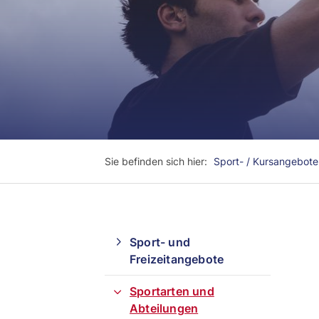
Sie befinden sich hier:
Sport- / Kursangebote
Quicklinks
Sport- und
Sportangebote finden
Freizeitangebote
Unser Sportangebot
Sportarten und
Sportangebot A-Z
Abteilungen