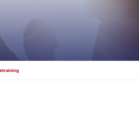
etraining
ontakt
schäftsstelle
 Borken