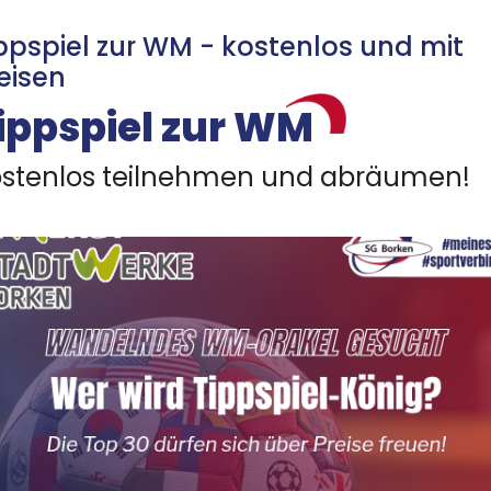
ppspiel zur WM - kostenlos und mit
Mitglieder-Service
K
eisen
ippspiel zur WM
Downloads
Ge
Alles zur Mitgliedschaft
SG
stenlos teilnehmen und abräumen!
Fragen & Antworten
Ad
46