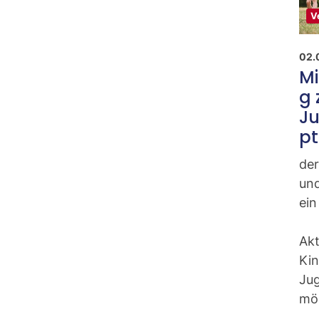
V
02.
Mi
g 
J
pt
de
und
ein
Akt
Kin
Ju
mö