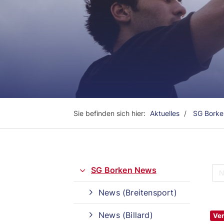
Sie befinden sich hier:
Aktuelles
SG Bork
SG Borken News
News (Breitensport)
Quicklinks
News (Billard)
Ver