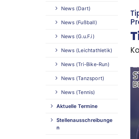
News (Dart)
Ti
Sportangebote finden
Pr
News (Fußball)
T
Unser Sportangebot
News (G.u.F.i)
Sportangebot A-Z
Ko
News (Leichtathletik)
News (Tri-Bike-Run)
News (Tanzsport)
News (Tennis)
Aktuelle Termine
Stellenausschreibunge
n