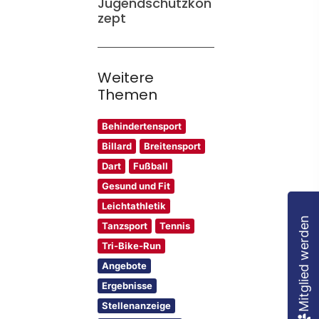
Jugendschutzkon
zept
Weitere
Themen
Behindertensport
Billard
Breitensport
Dart
Fußball
Gesund und Fit
Leichtathletik
Mitglied werden
Tanzsport
Tennis
Tri-Bike-Run
Angebote
Ergebnisse
Stellenanzeige