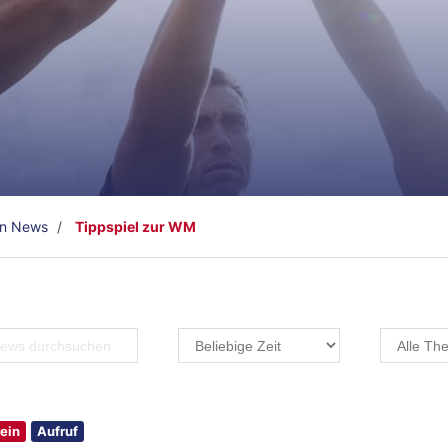
en News
Tippspiel zur WM
ein
Aufruf