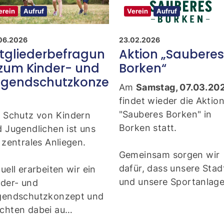
erein
Aufruf
Verein
Aufruf
06.2026
23.02.2026
tgliederbefragun
Aktion „Sauberes
zum Kinder- und
Borken“
ugendschutzkonze
Am
Samstag, 07.03.20
findet wieder die Aktio
"Sauberes Borken" in
r Schutz von Kindern
Borken statt.
 Jugendlichen ist uns
 zentrales Anliegen.
Gemeinsam sorgen wir
dafür, dass unsere Stad
uell erarbeiten wir ein
und unsere Sportanlag
der- und
gendschutzkonzept und
chten dabei au…