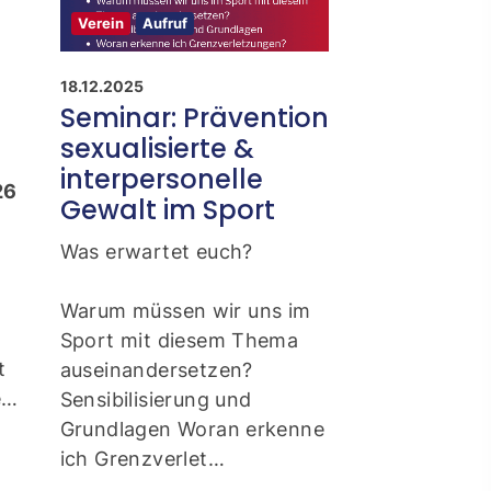
Verein
Aufruf
Verein
Aufruf
18.12.2025
06.03.2025
Seminar: Prävention
Hauptamtl
sexualisierte &
Geschäfts
interpersonelle
(m/w/d) 
26
Gewalt im Sport
n
Zum nächstmö
Zeitpunkt suc
Was erwartet euch?
hauptamtlich
Geschäftsführ
Warum müssen wir uns im
als Minijob/Tei
Sport mit diesem Thema
t
(ausbaufähig)
auseinandersetzen?
e…
Sensibilisierung und
Grundlagen Woran erkenne
Zur Stellenau
ich Grenzverlet…