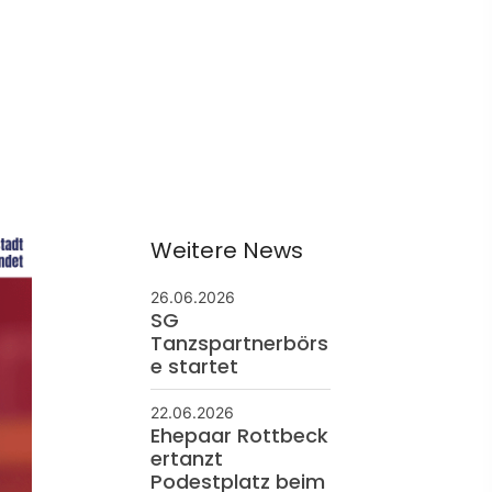
ontakt
schäftsstelle
 Borken
resse: Feldmark 5
325 Borken
info@sg-borken.de
Weitere News
26.06.2026
In Kontakt treten
SG
Tanzspartnerbörs
e startet
22.06.2026
Ehepaar Rottbeck
ertanzt
Podestplatz beim