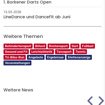
1. Borkener Darts Open
13.05.2026
LineDance und DanceFit ab Juni
Weitere Themen
Behindertensport
Billard
Breitensport
Dart
Fußball
Gesund und Fit
Leichtathletik
Tanzsport
Tennis
Tri-Bike-Run
Angebote
Ergebnisse
Stellenanzeige
Veranstaltungen
Weitere News