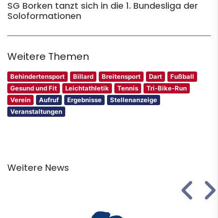
SG Borken tanzt sich in die 1. Bundesliga der
Soloformationen
Weitere Themen
Behindertensport
Billard
Breitensport
Dart
Fußball
Gesund und Fit
Leichtathletik
Tennis
Tri-Bike-Run
Verein
Aufruf
Ergebnisse
Stellenanzeige
Veranstaltungen
Weitere News